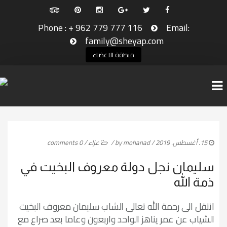
Phone : + 962 779 777 116
Email:
family@sheyap.com
منطقة الاعضاء
الرئيسية
15. أغسطس. 2019
/ by
mohanad
/
عزاء
/
0 comments
الاخبار
سليمان نجل دولة معروف البخيت في
ديوان الشياب
ذمة الله
ديوان الشياب في مادبا
انتقل الى رحمة الله تعالى الشاب سليمان معروف البخيت
ديوان الشياب في ماحص
الشياب عن عمر يناهز الواحد واربعون وعاما بعد صراع مع